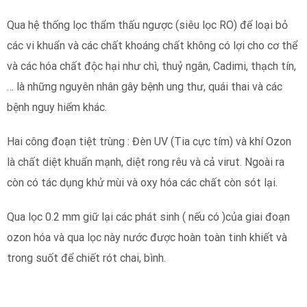
Qua hệ thống lọc thẩm thấu ngược (siêu lọc RO) để loại bỏ
các vi khuẩn và các chất khoáng chất không có lợi cho cơ thể
và các hóa chất độc hại như chì, thuỷ ngân, Cadimi, thạch tín,
… là những nguyên nhân gây bệnh ung thư, quái thai và các
bệnh nguy hiểm khác.
Hai công đoạn tiệt trùng : Đèn UV (Tia cực tím) và khí Ozon
là chất diệt khuẩn mạnh, diệt rong rêu và cả virut. Ngoài ra
còn có tác dụng khử mùi và oxy hóa các chất còn sót lại.
Qua lọc 0.2 mm giữ lại các phát sinh ( nếu có )của giai đoạn
ozon hóa và qua lọc này nước được hoàn toàn tinh khiết và
trong suốt để chiết rót chai, bình.