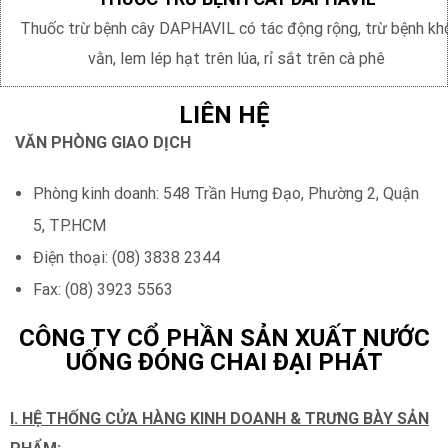
Thuốc trừ bệnh cây DAPHAVIL có tác động rộng, trừ bệnh kh
vằn, lem lép hạt trên lúa, rỉ sắt trên cà phê
LIÊN HỆ
VĂN PHÒNG GIAO DỊCH
Phòng kinh doanh: 548 Trần Hưng Đạo, Phường 2, Quận
5, TP.HCM
Điện thoại: (08) 3838 2344
Fax: (08) 3923 5563
CÔNG TY CỔ PHẦN SẢN XUẤT NƯỚC
UỐNG ĐÓNG CHAI ĐẠI PHÁT
I. HỆ THỐNG CỬA HÀNG KINH DOANH & TRƯNG BÀY SẢN