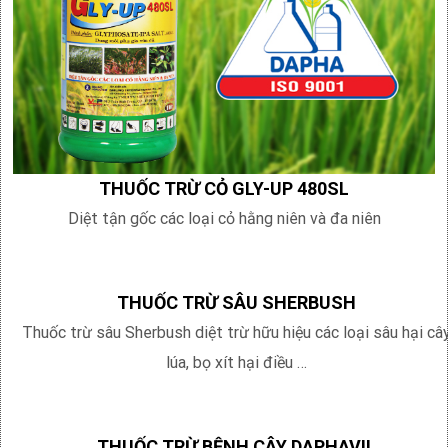
THUỐC TRỪ CỎ GLY-UP 480SL
Diệt tận gốc các loại cỏ hằng niên và đa niên
THUỐC TRỪ SÂU SHERBUSH
Thuốc trừ sâu Sherbush diệt trừ hữu hiệu các loại sâu hại câ
lúa, bọ xít hại điều …
THUỐC TRỪ BỆNH CÂY DAPHAVIL