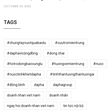
OCTOBER 30, 2023
TAGS
#chungtayvuotquabaolu
#cuutromientrung
#daphavìcộngđồng
#dong chai
#hotrodongbaovunglu
#huongvemientrung
#nuoc
#nuoctinhkhietdapha
#tinhthantuongthantuongai
#đóng bình
dapha
daphagroup
doanh nhan viet nam
doanh nhân
ngay hoi doanh nhan viet nam
tin tức nội bộ