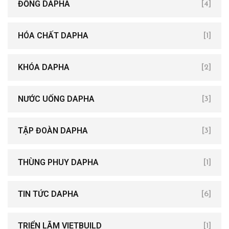
ĐỒNG DAPHA
[4]
HÓA CHẤT DAPHA
[1]
KHÓA DAPHA
[2]
NƯỚC UỐNG DAPHA
[3]
TẬP ĐOÀN DAPHA
[3]
THÙNG PHUY DAPHA
[1]
TIN TỨC DAPHA
[6]
TRIỂN LÃM VIETBUILD
[1]