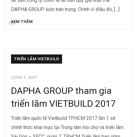
tài sản công ty chính là tài sản quý giá nhất mà
DAPHA GROUP luôn trân trọng. Chính vì điều đó, […]
BỒN INOX DAPHA
ĐỒNG DAPHA
XEM THÊM
KHÓA DAPHA
NƯỚC UỐNG DAPHA
TẬP ĐOÀN DAPHA
TIN TỨC DAPHA
TRIỂN LÃM VIETBUILD
JUNE 7, 2017
DAPHA GROUP tham gia
triển lãm VIETBUILD 2017
Triển lãm quốc tế Vietbuild TP.HCM 2017 lần 1 sẽ
chính thức khai mạc tại Trung tâm hội chợ và triển lãm
Sài Gòn – SECC, quận 7, TP.HCM Triển lãm bao gồm