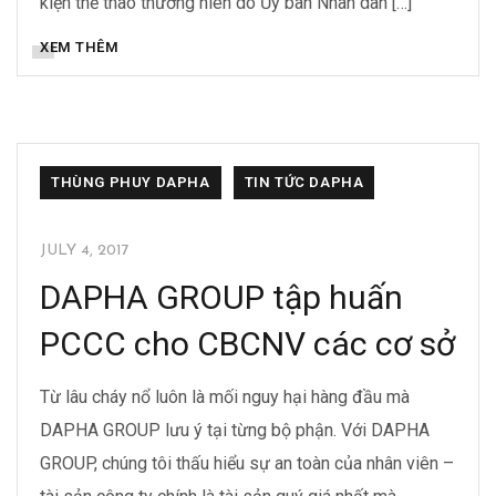
kiện thể thao thường niên do Ủy ban Nhân dân […]
BỒN INOX DAPHA
ĐỒNG DAPHA
XEM THÊM
HÓA CHẤT DAPHA
KHÓA DAPHA
NƯỚC UỐNG DAPHA
TẬP ĐOÀN DAPHA
THÙNG PHUY DAPHA
TIN TỨC DAPHA
JULY 4, 2017
DAPHA GROUP tập huấn
PCCC cho CBCNV các cơ sở
Từ lâu cháy nổ luôn là mối nguy hại hàng đầu mà
DAPHA GROUP lưu ý tại từng bộ phận. Với DAPHA
GROUP, chúng tôi thấu hiểu sự an toàn của nhân viên –