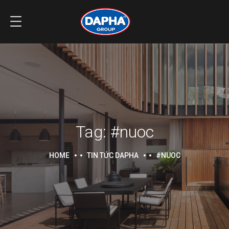
Tag:
#nuoc
HOME
TIN TỨC DAPHA
#NUOC