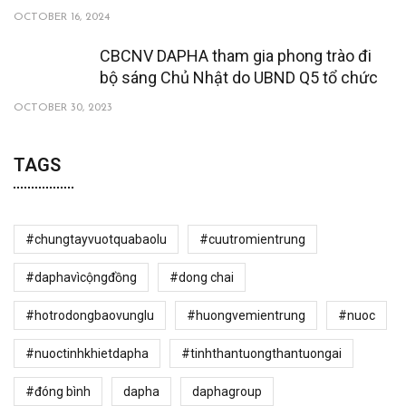
OCTOBER 16, 2024
CBCNV DAPHA tham gia phong trào đi
bộ sáng Chủ Nhật do UBND Q5 tổ chức
OCTOBER 30, 2023
TAGS
#chungtayvuotquabaolu
#cuutromientrung
#daphavìcộngđồng
#dong chai
#hotrodongbaovunglu
#huongvemientrung
#nuoc
#nuoctinhkhietdapha
#tinhthantuongthantuongai
#đóng bình
dapha
daphagroup