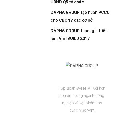
UBND Q5 tổ chức
DAPHA GROUP tập huấn PCCC
cho CBCNV các cơ sở
DAPHA GROUP tham gia triển
lãm VIETBUILD 2017
DAPHA GROUP
Tập đoàn ĐẠI PHÁT với hơn
30 năm trong ngành công
nghiệp và vật phẩm thờ
cúng Việt Nam