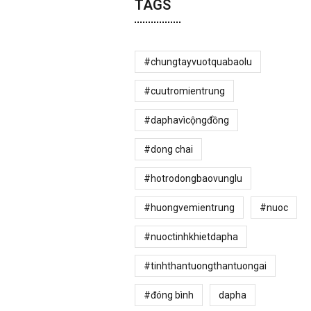
TAGS
#chungtayvuotquabaolu
#cuutromientrung
#daphavìcộngđồng
#dong chai
#hotrodongbaovunglu
#huongvemientrung
#nuoc
#nuoctinhkhietdapha
#tinhthantuongthantuongai
#đóng bình
dapha