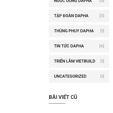
NƯỚC UỐNG DAPHA
[3]
TẬP ĐOÀN DAPHA
[3]
THÙNG PHUY DAPHA
[1]
TIN TỨC DAPHA
[6]
TRIỂN LÃM VIETBUILD
[1]
UNCATEGORIZED
[1]
BÀI VIẾT CŨ