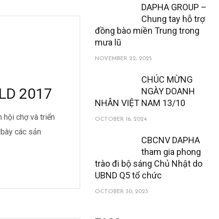
DAPHA GROUP –
Chung tay hỗ trợ
đồng bào miền Trung trong
mưa lũ
NOVEMBER 22, 2025
CHÚC MỪNG
ILD 2017
NGÀY DOANH
NHÂN VIỆT NAM 13/10
 hội chợ và triển
OCTOBER 16, 2024
 bày các sản
CBCNV DAPHA
tham gia phong
trào đi bộ sáng Chủ Nhật do
UBND Q5 tổ chức
OCTOBER 30, 2023