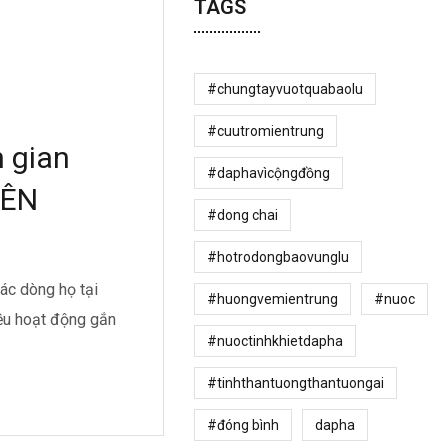
TAGS
#chungtayvuotquabaolu
#cuutromientrung
 gian
#daphavìcộngđồng
IÊN
#dong chai
#hotrodongbaovunglu
ác dòng họ tại
#huongvemientrung
#nuoc
iều hoạt động gắn
#nuoctinhkhietdapha
#tinhthantuongthantuongai
#đóng bình
dapha