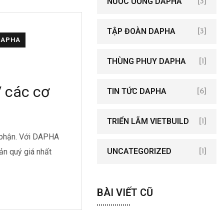
NƯỚC UỐNG DAPHA
[3]
TẬP ĐOÀN DAPHA
[3]
DAPHA
THÙNG PHUY DAPHA
[1]
 các cơ
TIN TỨC DAPHA
[6]
TRIỂN LÃM VIETBUILD
[1]
 phận. Với DAPHA
UNCATEGORIZED
sản quý giá nhất
[1]
BÀI VIẾT CŨ