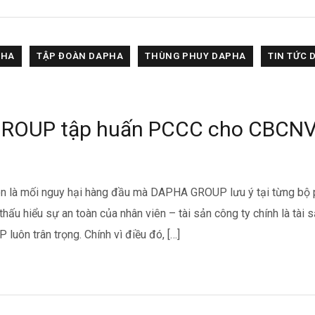
A
ĐỒNG DAPHA
HÓA CHẤT DAPHA
KHÓA DAPHA
PHA
TẬP ĐOÀN DAPHA
THÙNG PHUY DAPHA
TIN TỨC 
ROUP tập huấn PCCC cho CBCNV
uôn là mối nguy hại hàng đầu mà DAPHA GROUP lưu ý tại từng bộ
hấu hiểu sự an toàn của nhân viên – tài sản công ty chính là tài 
ôn trân trọng. Chính vì điều đó, […]