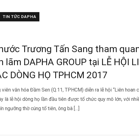
TIN TỨC DAPHA
 nước Trương Tấn Sang tham quan
ển lãm DAPHA GROUP tại LỄ HỘI L
C DÒNG HỌ TPHCM 2017
g viên văn hóa Đầm Sen (Q.11, TPHCM) diễn ra lễ hội “Liên hoan c
là lễ hội dòng họ lần đầu tiên được tổ chức quy mô lớn, với nh
tín ngưỡng thờ cúng tổ tiên, ông bà […]