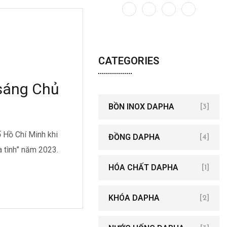
A
CATEGORIES
sáng Chủ
BỒN INOX DAPHA
[3]
 Hồ Chí Minh khi
ĐỒNG DAPHA
[4]
a tình” năm 2023.
HÓA CHẤT DAPHA
[1]
KHÓA DAPHA
[2]