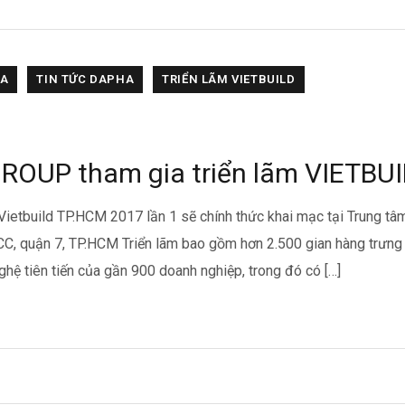
A
ĐỒNG DAPHA
KHÓA DAPHA
NƯỚC UỐNG DAPHA
HA
TIN TỨC DAPHA
TRIỂN LÃM VIETBUILD
OUP tham gia triển lãm VIETBU
 Vietbuild TP.HCM 2017 lần 1 sẽ chính thức khai mạc tại Trung tâm
C, quận 7, TP.HCM Triển lãm bao gồm hơn 2.500 gian hàng trưng
hệ tiên tiến của gần 900 doanh nghiệp, trong đó có […]