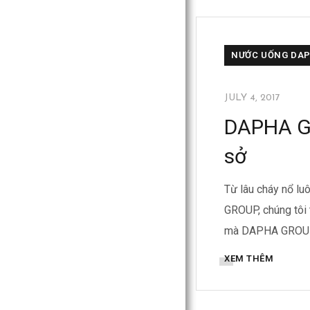
BỒN INOX DAPH
NƯỚC UỐNG DA
JULY 4, 2017
DAPHA G
sở
Từ lâu cháy nổ l
GROUP, chúng tôi t
mà DAPHA GROUP lu
XEM THÊM