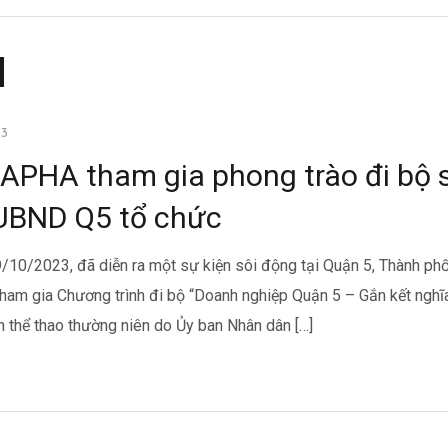
A
ĐỒNG DAPHA
NƯỚC UỐNG DAPHA
TẬP ĐOÀN DAPH
3
PHA tham gia phong trào đi bộ 
UBND Q5 tổ chức
/10/2023, đã diễn ra một sự kiện sôi động tại Quận 5, Thành phố
ham gia Chương trình đi bộ “Doanh nghiệp Quận 5 – Gắn kết nghĩ
n thể thao thường niên do Ủy ban Nhân dân […]