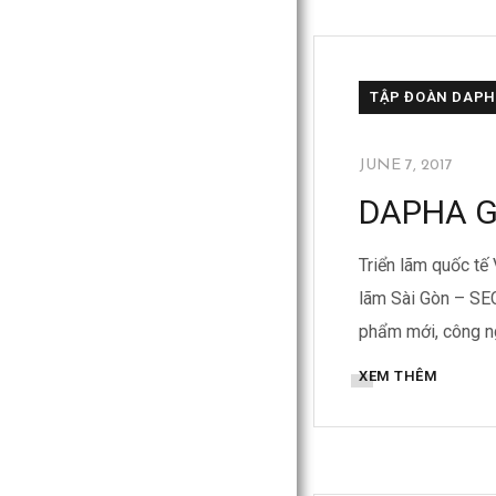
BỒN INOX DAPH
TẬP ĐOÀN DAP
JUNE 7, 2017
DAPHA GR
Triển lãm quốc tế
lãm Sài Gòn – SEC
phẩm mới, công ng
XEM THÊM