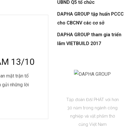
UBND Q5 tổ chức
DAPHA GROUP tập huấn PCCC
cho CBCNV các cơ sở
DAPHA GROUP tham gia triển
lãm VIETBUILD 2017
M 13/10
an mặt trận tổ
 gửi những lời
DAPHA GROUP
Tập đoàn ĐẠI PHÁT với hơn
30 năm trong ngành công
nghiệp và vật phẩm thờ
cúng Việt Nam